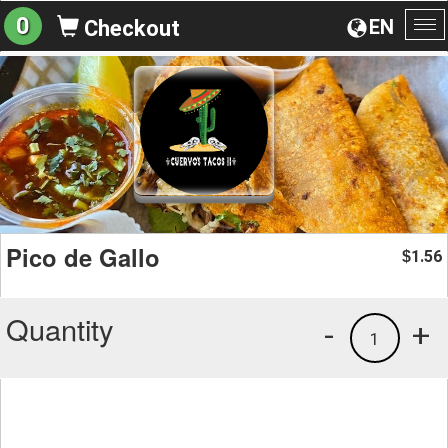
0
EN
Checkout
To
na
Pico de Gallo
1.56
$
Quantity
-
+
1